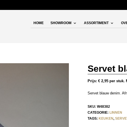
HOME
SHOWROOM
ASSORTIMENT
OV
Servet b
Prijs: € 2,95 per stuk
Servet blauw denim. Af
SKU:
W48382
CATEGORIE:
LINNEN
TAGS:
KEUKEN
,
SERVE