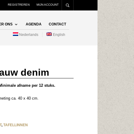
REGISTREREN
MIJN ACCOUNT
ER ONS
AGENDA
CONTACT
Nederlands
English
lauw denim
. Minimale afname per 12 stuks.
meting ca. 40 x 40 cm.
T
,
TAFELLINNEN