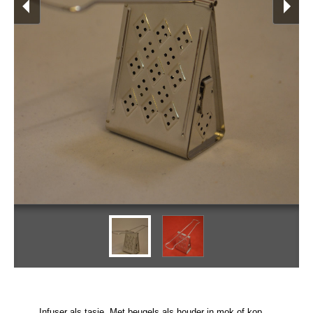
Infuser als tasje. Met beugels als houder in mok of kop.