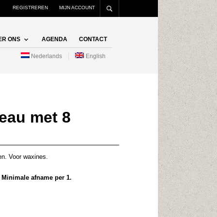
REGISTREREN
MIJN ACCOUNT
ER ONS
AGENDA
CONTACT
Nederlands
English
leau met 8
en. Voor waxines.
k. Minimale afname per 1.