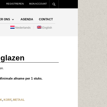
REGISTREREN
MIJN ACCOUNT
ER ONS
AGENDA
CONTACT
Nederlands
English
 glazen
en.
. Minimale afname per 1 stuks.
K
,
KORF
,
METAAL