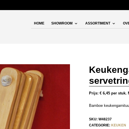
HOME
SHOWROOM
ASSORTIMENT
OV
Keukenga
servetri
Prijs: € 6,45 per stuk
Bamboe keukengarnituur 
SKU:
W48237
CATEGORIE:
KEUKEN