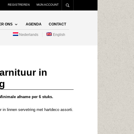
REGISTREREN
MIJN ACCOUNT
ER ONS
AGENDA
CONTACT
Nederlands
English
rnituur in
ng
. Minimale afname per 6 stuks.
in linnen servetring met hartdeco assorti.