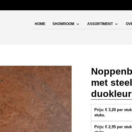
HOME
SHOWROOM
ASSORTIMENT
OV
Noppenbo
met stee
duokleur
Prijs: € 3,20 per st
stuks.
Prijs: € 2,95 per st