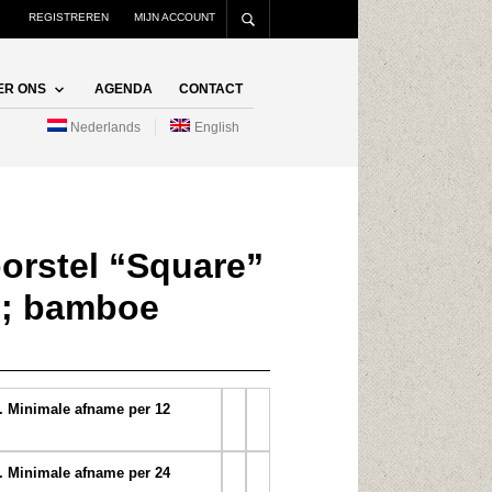
REGISTREREN
MIJN ACCOUNT
ER ONS
AGENDA
CONTACT
Nederlands
English
rstel “Square”
l; bamboe
uk. Minimale afname per 12
uk. Minimale afname per 24