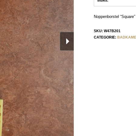
stuks.
Noppenborstel “Square”
SKU:
W47B201
CATEGORIE:
BADKAM